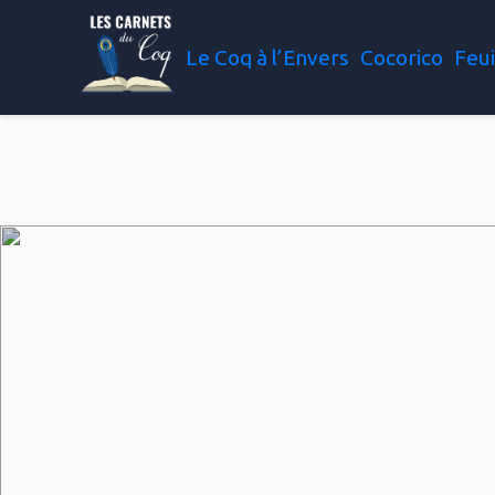
Le Coq à l’Envers
Cocorico
Feui