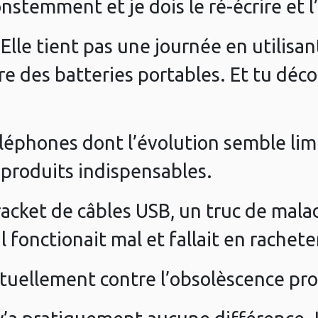
nstemment et je dois le ré-écrire et l
 Elle tient pas une journée en utilis
e des batteries portables. Et tu déc
éléphones dont l’évolution semble lim
roduits indispensables.
racket de câbles USB, un truc de malad
il fonctionait mal et fallait en rachet
ctuellement contre l’obsolèscence 