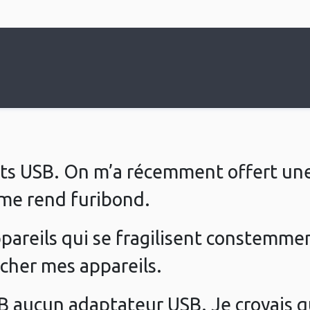
ts USB. On m’a récemment offert une 
 me rend furibond.
pareils qui se fragilisent constemment
cher mes appareils.
SB aucun adaptateur USB. Je croyais qu