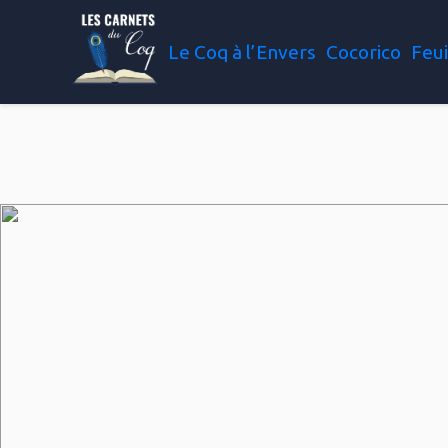
Le Coq à l’Envers
Cocorico
Feui